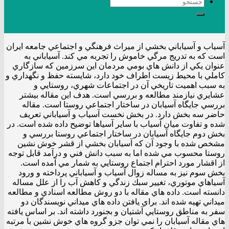
آسياب و آسياباني بخشي از ميراث فرهنگي و اجتماعي جامعه ايران
است كه به تدريج مرگي خاموش را تجربه مي كند. آسياباني به
عنوان يكي از دانش هاي بومي مردمان اين سرزمين كه سازگاري
كاملي با محيط زيست اطراف خود دارد، شايسته حفظ و نگهداري و
به سبب اهميت تاريخي آن در اجتماعات شهري، روستايي و
عشايري نيازمند مطالعه و بررسي است. هدف اين مقاله بيشتر
بررسي جايگاه آسيابان در ساختار اجتماعي روستا است. مقاله
حاضر سه بخش دارد. در بخش نخست آسياب و آسياباني تعريف
شده و تفاوت ميان آسياب با ساير آسياها توضيح داده شده است. در
بخش دوم جايگاه آسيابان در ساختار اجتماعي روستا بررسي و
مشخص شده با وجود آن كه آسيابان بخشي از قشر خوش نشين
روستا محسوب مي شده اما به سبب دانش فني و درآمد قابل توجه
از اقشار مورد احترام اجتماع روستايي به شمار مي آمده است.
بخش سوم نيز به مساله زوال آسياب و آسياباني پرداخته و ورود
آسياهاي موتوري، تغيير سبك زندگي و كاهش آب را از علل مساله
دانسته است. داده هاي مقاله با دو روش مطالعه اسنادي و مطالعه
ميداني تهيه شده اند. براي يافتن داده هاي ميداني نويسندگان دو
سفر به مناطق روستايي آشتيان و بجنورد داشته اند. بر اساس يافته
هاي مقاله آسيابان را نمي توان جزو گروه هاي خوش نشين با مرتبه