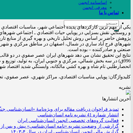
اساسنامه انجمن
معرفی انجمن
تماس با ما
يكي از مهم ترين كاركردهاي پديده اجتماعي شهر، مناسبات اقتصادي وا
و روستايي نقش بسزايي در پويايي حيات اقتصادي ـ اجتماعي شهرهاي ا
پژوهش حاضر بر اساس روش تحليل تاريخي و بهره گيري از منابع تار
شهرهاي فرح آباد ساري در شمال، اصفهان در مناطق مركزي و شهر بند
صنعتي و صادركننده – بوده است.
996ق) در سه بخش شمالي، مركزي و جنوبي ايران، به توليد، توزيع
انحصارطلبي تام شاه و بهره كشي مالكانه، وابستگي شديد اقتصاد شه
کليدواژگان: پويايي مناسبات اقتصادي، مراكز شهري، عصر صفوي، تج
نشریه
آخرین انتشار‌ها
تمدید فراخوان دریافت مقاله برای ویژه‌نامۀ «انسان‌شناسی جن
انتشار شماره 41 نشریه نامه انسان‌شناسی
فعالیت گروه‌های تخصصی انجمن انسان‌شناسی ایران
گزارشی از وضعیت نشریه «نامه انسان‌شناسی» پیش و پس از 
گزارش مالی انجمن انسان‌شناسی ایران در سال ۴-۱۴۰۳