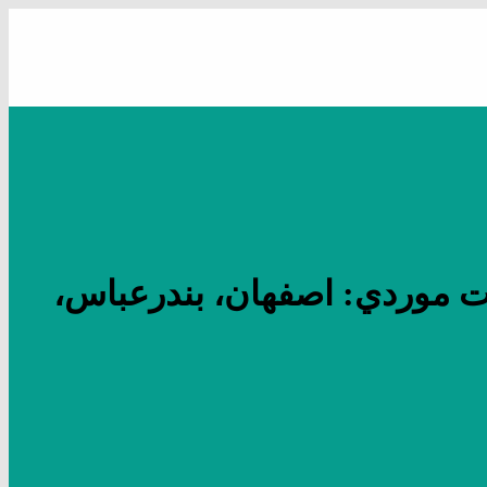
 موردي: اصفهان، بندرعباس،