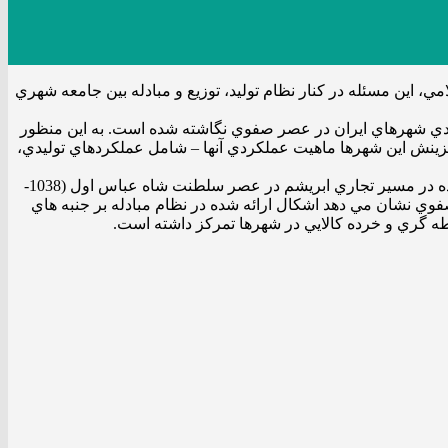
، اين مسئله در كنار نظام توليد، توزيع و مبادله بين جامعه شهري
ادي شهرهاي ايران در عصر صفوي نگاشته شده است. به اين منظور
زينش اين شهرها ماهيت عملكردي آنها – شامل عملكردهاي توليدي،
نتايج اين تحقيق نشان مي دهد شهرهاي ايران عصر صفوي در دو قالب شهرهاي توسعه يافته و احداثي با پراكندگي مكاني از پيش طراحي شده در مسير تجاري ابريشم در عصر سلطنت شاه عباس اول (1038-
فوي نشان مي دهد اشكال ارائه شده در نظام مبادله بر جنبه هاي
ه گري و خرده كالايي در شهرها تمركز داشته است.