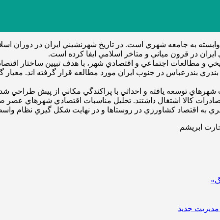
بسته به جامعه شهري است. در تاريخ شهرنشيني ايران در دوران اسلامي
يران در قرون مياني و متاخر اسلامي ايفا كرده است.
يخي و مطالعات اجتماعي و اقتصادي شهر، با هدف تبيين ساختار اقتص
ري بندرعباس در جنوب ايران مورد مطالعه قرار گرفته اند. معيار گ
 و صادرات كالا اشتغال داشتند. تحليل مناسبات اقتصادي شهرهاي عصر ص
ري به اقتصاد كشاورزي در روستاها و در نهايت شكل گيري نظام واسط
ارت ابريشم
گ»
مدیریت جدید