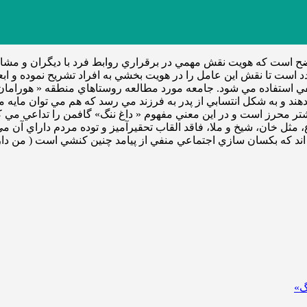
 است كه هويت نقش مهمي در برقراري روابط فرد با ديگران و مشارك
است تا نقش اين عامل را در هويت بخشي به افراد تشريح نموده و ابع
في استفاده مي شود. جامعه مورد مطالعه روستاهاي منطقه « هورامان»
 و به شكل انتسابي از پدر به فرزند مي رسد كه هم مي توان مايه مب
تر محرز است و در اين معني مفهوم « داغ ننگ» گافمن را تداعي مي ك
ل خان، شيخ و ملا، فاقد القاب تحقيرآميز و توده مردم داراي آن مي
اند كه بكسان سازي اجتماعي منفي از پيامد چنين كنشي است ( من دارم
گ»