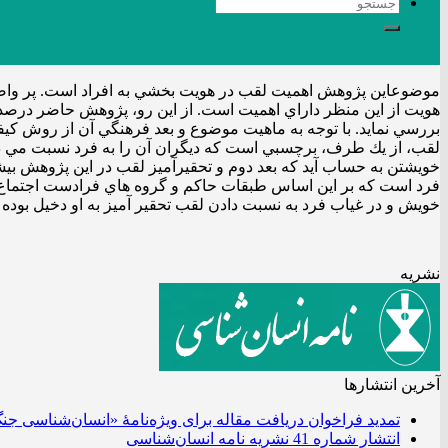
موضوعاين پژوهش اهميت لقب در هويت بخشي به افراد است. پر واضح
هويت از اين منظر داراي اهميت است. از اين رو، پژوهش حاضر درصدد 
بررسي نمايد. با توجه به ماهيت موضوع و بعد فرهنگي آن از روش كي
لقب، از يك طرف، برچسبي است كه ديگران آن را به فرد نسبت مي دهند
خويشتن به حساب آيد كه بعد دوم و تحقيرآميز لقب در اين پژوهش بيش
فرد است كه بر اين اساس طبقات حاكم و گروه هاي فرادست اجتماع، مث
خويش و در غياب فرد به نسبت دادن لقب تحقير آميز به او دخيل بوده 
نشریه
آخرین انتشار‌ها
تمدید فراخوان دریافت مقاله برای ویژه‌نامۀ «انسان‌شناسی جن
انتشار شماره 41 نشریه نامه انسان‌شناسی