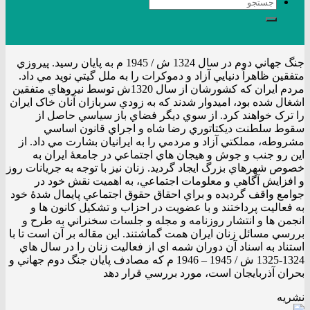
جنگ جهاني دوم در سال 1324 ش / 1945 م به پايان رسيد. پيروزي
متفقين ظاهراً دنيايي آزاد و دموکرات را به ملل گيتي نويد مي داد.
مردم ايران که کشورشان از سال 1320ش توسط نيروهاي متفقين
اشغال شده بود، اميدوار شدند که به زودي سربازان آنان خاک ايران
را ترک خواهند کرد. از سوي ديگر فضاي باز سياسي حاصل از
سقوط سلطنت ديکتاتوري رضا شاه و اجراي قانون اساسي
مشروطه، مملکتي آزاد و مردمي را به ايرانيان بشارت مي داد. از
اين رو جنب و جوش و هيجان هاي اجتماعي در جامعۀ ايران به
خصوص شهرهاي بزرگ ايجاد گرديد. زنان نيز با توجه به جريانات روز
و افزايش آگاهي و معلومات اجتماعي، به اهميت نقش خود در
جوامع واقف گرديده و براي احقاق حقوق اجتماعي پايمال شدۀ خود
به فعاليت پرداختند و با عضويت در احزاب و تشکيل کانون ها و
انجمن ها و انتشار روزنامه و مجله و جلسات سخنراني به طرح و
بررسي مسائل زنان ايران همت گماشتند. اين مقاله بر آن است تا با
استناد به اسناد آن دوران شمه اي از فعاليت زنان را در سال هاي
1324-1325 ش / 1945 – 1946 م که مصادف پايان جنگ دوم جهاني و
بحران آذربايجان است، مورد بررسي قرار دهد
نشریه