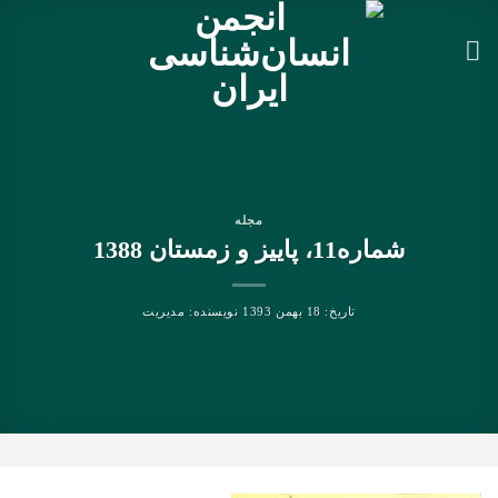
Ski
t
conten
مجله
شماره11، پاییز و زمستان 1388
تاریخ:
18 بهمن 1393
نویسنده:
مدیریت