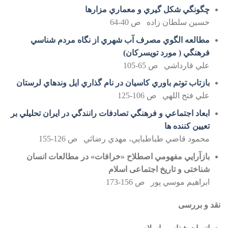
چگونگي شكل گيري و معماري مزارها
حسين سلطان زاده ص 40-64
مطالعه الگوي مصرف آب شهري از نگاه مردم شناسي
فرهنگي ( مورد تويسركان)
علي قارداشي ص 65-105
بازتاب توتم باوري كاسيان در نام گذاري ايل وندهاي لرستان
علي فتح اللهي ص 106-125
ابعاد اجتماعي و فرهنگي تصادفات رانندگي در ايران تحليلي بر
تعيين كننده ها
محمود قاضي طباطبايي، مهدي رضائي ص 126-155
بازآرايي مفهومي اصطلاح «خرافات» در مطالعات انسان
شناختی و تاریخ اجتماعی اسلام
ابراهيم موسي پور ص 156-173
نقد و بررسی