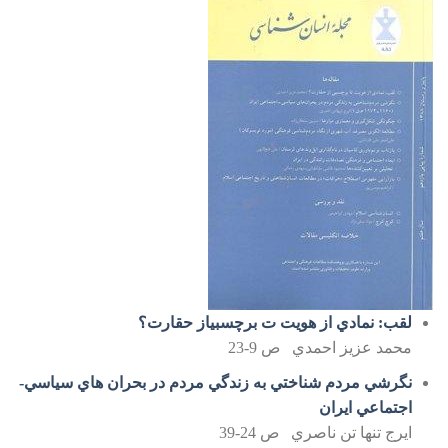
لقب: نمادي از هويت ت برچسبياز حقارت؟
محمد عزيز احمدي ص 9-23
نگرشي مردم شناختي به زندگي مردم در بحران هاي سياسي-
اجتماعي ايران
ايرج تنها تن ناصري ص 24-39