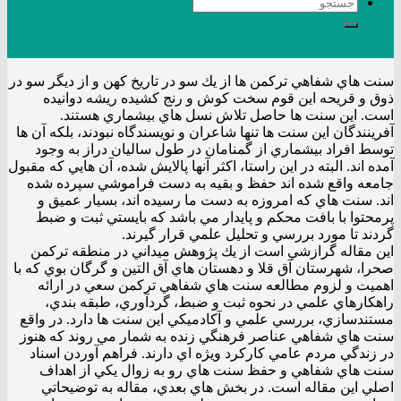
سنت هاي شفاهي تركمن ها از يك سو در تاريخ كهن و از ديگر سو در
ذوق و قريحه اين قوم سخت كوش و رنج كشيده ريشه دوانيده
است. اين سنت ها حاصل تلاش نسل هاي بيشماري هستند.
آفرينندگان اين سنت ها تنها شاعران و نويسندگاه نبودند، بلكه آن ها
توسط افراد بيشماري از گمنامان در طول ساليان دراز به وجود
آمده اند. البته در اين راستا، اكثر آنها پالايش شده، آن هايي كه مقبول
جامعه واقع شده اند حفظ و بقيه به دست فراموشي سپرده شده
اند. سنت هاي كه امروزه به دست ما رسيده اند، بسيار عميق و
پرمحتوا با بافت محكم و پايدار مي باشد كه بايستي ثبت و ضبط
گردند تا مورد بررسي و تحليل علمي قرار گيرند.
اين مقاله گرازشي است از يك پژوهش ميداني در منطقه تركمن
صحرا، شهرستان آق قلا و دهستان هاي آق التين و گرگان بوي كه با
اهميت و لزوم مطالعه سنت هاي شفاهي تركمن سعي در ارائه
راهكارهاي علمي در نحوه ثبت و ضبط، گردآوري، طبقه بندي،
مستندسازي، بررسي علمي و آكادميكي اين سنت ها دارد. در واقع
سنت هاي شفاهي عناصر فرهنگي زنده به شمار مي روند كه هنوز
در زندگي مردم عامي كاركرد ويژه اي دارند. فراهم آوردن اسناد
سنت هاي شفاهي و حفظ سنت هاي رو به زوال يكي از اهداف
اصلي اين مقاله است. در بخش هاي بعدي، مقاله به توضيحاتي