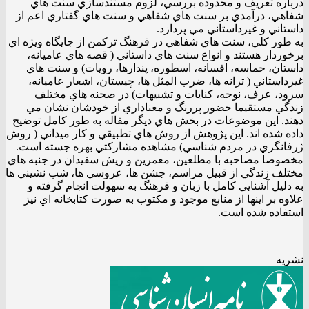
درباره تعريف و محدوده بررسي، لزوم مستندسازي سنت هاي
شفاهي، درآمدي بر سنت هاي شفاهي و سنت هاي گفتاري اعم از
داستاني و غيرداستاني مي پردازد.
به طور كلي، سنت هاي شفاهي در فرهنگ تركمن از جايگاه ويژه اي
برخوردار هستند و انواع سنت هاي داستاني ( قصه هاي عاميانه،
داستان، حماسه، افسانه، اسطوره، پندارها، رويات) و سنت هاي
غيرداستاني ( ترانه ها، ضرب المثل ها، چيستان، اشعار عاميانه،
سرود، عرف، نوحه، كنايات و تشبيهات) در صحنه هاي مختلف
زندگي مستقيما حضور پررنگ و معناداري از خودشان نشان مي
دهند. اين موضوعات در بخش هاي ديگر مقاله به طور كامل توضيح
داده شده اند. اين پژوهش از روش هاي تطبيقي و كار ميداني ( روش
ژرفانگري در مردم شناسي) مشاهده مشاركتي بهره جسته است.
مخصوصا مصاحبه با مطلعين، معمرين و ريش سفيدان در جنبه هاي
مختلف زندگي از قبيل مراسم، جشن ها، عروسي ها، شب نشيني ها
به دليل آشنايي كامل با زبان و فرهنگ به سهولت انجام گرفته و
علاوه بر اينها از منابع موجود و مكتوب به صورت كتابخانه اي نيز
استفاده شده است.
نشریه