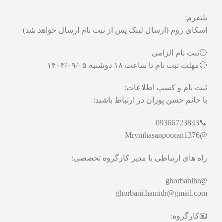
پلتفرم:
اسکای روم (ارسال لینک پس از ثبت نام ارسال خواهد شد)
🔴ثبت نام الزامی
🔴مهلت ثبت نام تا ساعت ۱۸ دوشنبه ۱۴۰۳/۰۹/۰۵
ثبت نام و کسب اطلاعات:
با خانم حسن پوران در ارتباط باشید:
📞09366723843
@Mrymhasanpooran1376
راه های ارتباطی با مدیر کارگروه تخصصی:
@ghorbanihr
ghorbani.hamidr@gmail.com
📧کارگروه: