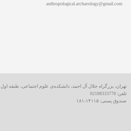
anthropological.archaeology@gmail.com
تهران، بزرگراه جلال آل احمد، دانشکده‌ی علوم اجتماعی، طبقه اول
تلفن: 02188333778
صندوق پستی: ۱۴۱۱۵-۱۸۱