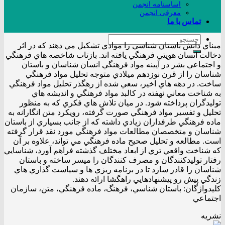
اساسنامه انجمن
معرفی انجمن
تماس با ما
مبناي دانش باستان شناسي را موادي تشكيل مي دهند كه در اثر
دخالت انسان هويتي فرهنگي يافته اند. بازتاب شاخصه هاي فرهنگي
و اجتماعي بشر در آيينه مواد فرهنگي انسان شناسان و باستان
شناسان را از قرن نوزدهم ميلادي متوجه تحليل مواد فرهنگي
ساخت. در دهه هاي اخير، سعي شده از رهگذر تحليل مواد فرهنگي
به شناخت معاني نهفته در كالبد مواد فرهنگي و انديشه هاي
توليدگران پرداخته شود. در ميان تلاش هاي فكري كه به منظور
تحليل و تفسير مواد فرهنگي صورت گرفته، رويكرد متن انگارانه به
ماده فرهنگي طرفداران زيادي داشته كه از جانب بسياري از باستان
شناسان و متخصصان مطالعات مواد فرهنگي مورد نقد قرار گرفته
است. مطالعه و تحليل صحيح ماده فرهنگي مي تواند، علاوه بر آن
كه شناخت واقعي تري از ابعاد مختلف گذشته فراهم آورد، شناسايي
رفتار توليدكنندگان و مصرف كنندگان را ميسر ساخته و باستان
شناسان را قادر سازد تا در برنامه ريزي ها و سياست گذاري هاي
زندگي پيش رو پيشنهادهايي راهگشا ارائه دهند.
کليدواژگان: باستان شناسي، فرهنگ، ماده فرهنگي، متن، سازمان
اجتماعي
نشریه