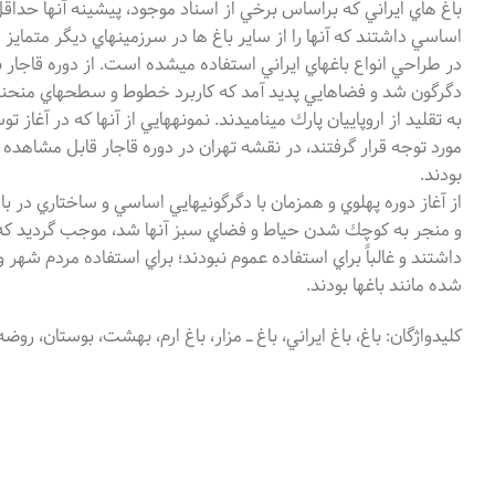
باغ هاي ايراني كه براساس برخي از اسناد موجود، پيشينه آنها حداقل
اساسي داشتند كه آنها را از ساير باغ ها در سرزمينهاي ديگر متماي
در طراحي انواع باغهاي ايراني استفاده ميشده است. از دوره قاجار 
دگرگون شد و فضاهايي پديد آمد كه كاربرد خطوط و سطحهاي منحني ش
به تقليد از اروپاييان پارك ميناميدند. نمونههايي از آنها كه در آ
مورد توجه قرار گرفتند، در نقشه تهران در دوره قاجار قابل مشاهده اس
بودند.
از آغاز دوره پهلوي و همزمان با دگرگونيهايي اساسي و ساختاري در 
و منجر به كوچك شدن حياط و فضاي سبز آنها شد، موجب گرديد ك
داشتند و غالباً براي استفاده عموم نبودند؛ براي استفاده مردم ش
شده مانند باغها بودند.
کليدواژگان: باغ، باغ ايراني، باغ ـ مزار، باغ ارم، بهشت، بوستان، رو