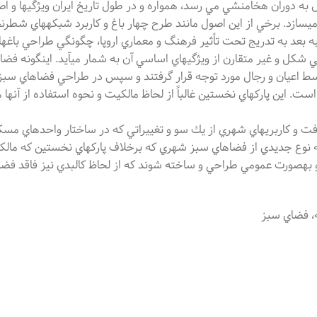
 به دوران هخامنشي مي رسد، همواره و در طول تاريخ ايران ويژگيها و اص
ز ميسازد. برخي از اين اصول مانند طرح چهار باغ و كاربرد شبكههاي شطر
به بعد به تدريج تحت تأثير فرهنگ و معماري اروپا، چگونگي طراحي باغهاي
كل و غير متقارن از ويژگيهاي اساسي آن به شمار ميآيد. اينگونه فضاه
غاز توسط اعيان و رجال مورد توجه قرار گرفتند و سپس در طراحي فضاهاي سب
ت. اين پاركهاي نخستين غالباً از لحاظ مالكيت و نحوه استفاده از آنها ه
بافت و كاربريهاي شهري از يك سو و تغييراتي كه در ساختار واحدهاي مسك
ه نوع جديدي از فضاهاي سبز شهري كه برخلاف پاركهاي نخستين كه م
هر و بهصورت عمومي طراحي و ساخته شوند که از لحاظ كالبدي نيز فاقد فض
ضه، فضاي سبز