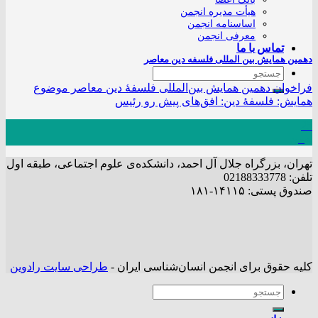
هیأت مدیره انجمن
اساسنامه انجمن
معرفی انجمن
تماس با ما
دهمین همایش بین المللی فلسفه دین معاصر
فراخوان دهمین همایش بین‌المللی فلسفۀ دین معاصر موضوع
همایش: فلسفۀ دین: افق‌های پیش‌ رو رئیس
25
بهمن
تهران، بزرگراه جلال آل احمد، دانشکده‌ی علوم اجتماعی، طبقه اول
تلفن: 02188333778
صندوق پستی: ۱۴۱۱۵-۱۸۱
کلیه حقوق برای انجمن انسان‌شناسی ایران -
طراحی سایت رادوین