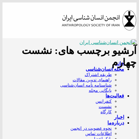
Skip
to
content
آرشیو برچسب های:
نشست
چهارم
خانه
مجله انسان‌شناسی
طریقه اشتراک
راهنمای تدوین مقالات
شناسنامه نامه انسان‌شناسی
بایگانی مجله
فعالیت‌ها
کنفرانس
نشست
کارگاه
اخبار
درباره‌ما
نحوه عضویت در انجمن
اطلاعات تماس
بانک اعضا