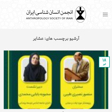
Ski
t
conten
آرشیو برچسب های:
عشایر
۱۸
تیر