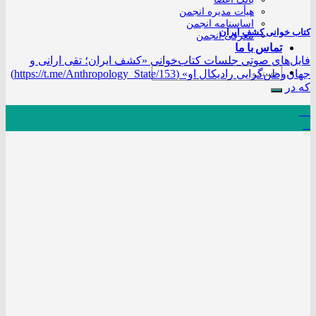
هیأت مدیره انجمن
اساسنامه انجمن
کتاب خوانی کشف ایران
معرفی انجمن
تماس با ما
فایل‌های صوتی جلسات کتاب‌خوانی «کشف ایران؛ تقی ارانی و
جهان‌وطن‌گرایی رادیکال او» (https://t.me/Anthropology_State/153)
که در
10
آذر