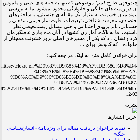
دوجهی طرح کنیم؛ موضوعی که تنها به جنبه های عینی و ملموس
در زمینه های خانگی و خانوادگی محدود نمیشود. ما به بررسی
ند میان خشونت به عنوان یک مقوله ی جنسیتی، با ساختارهای
تصادی، معرفت شناختی، تبعیضات اقلیت ساز قومی، مذهبی و
مانی، نابرابریهای اجتماعی و حتی مسائل زیستمحیطی نظر
تیم، اما به ناگاه، آمار زن کشیها در آبان ماه جاری غافلگیرمان
 و نشان داد که یکی از مسیرهای اصلی بروز خشونت همچنان از
واده – که کانونش برای …
ی خواندن کامل متن به لینک مراجعه کنید:
https://telegra.ph/%D9%87%D9%85%D8%A7%DB%8C%D8%B
%D8%AE%D8%B4%D9%88%D9%86%D8%A
%D8%AC%D9%86%D8%B3%DB%8C%D8%AA%DB%8
%D8%A2%D9%86-%DA%86%D9%8
%D8%A2%D9%85%D9%88%D8%AE%D8%AA%DB%8C%D9%8
12
ریه
ین انتشار‌ها
تمدید فراخوان دریافت مقاله برای ویژه‌نامۀ «انسان‌شناسی
جنگ»
انتشار شماره 41 نشریه نامه انسان‌شناسی