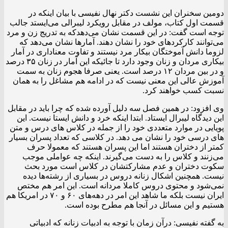
دومین سخنران این نشست دکتر نهال نفیسی با بیان اینکه در
قسمت اول کتاب، مولف در مقابل رویکرد لیبرالی می‌ایستد جالب
توجه است گفت: در این قسمت نشان می‌دهدکه به تدریج زن و مرد
می‌توانند کارکردهای خود را نشان دهند. آمارها نشان می‌دهد که
لزوما دانش آموختگان بیکار مرد نیستند و تفاوت معناداری در آمار
بیکاری مردان و زنان وجود دارد تا جائیکه این آمار در زنان ۳۵ درصد
و در بین مردان ۱۲ درصد است. یعنی صرفا هجوم زنان به سمت
آموزش عالی این معنی نیست که در ادامه هم مشاغل را به همان
نسبت کسب خواهند کرد.
وی افزود: در همین فصل سه دلیل آورده شده که چرا باید در مقابل
این دیدگاه‌ لیبرال ایستاد. ابتدا اینکه خرد و دانش ایستا نیست. این
پویایی در موارد متعددی خود را از جمله در کلاس های درس و متن
های درسی خود را نشان می دهد. در کلاسی که تعداد پسران بسیار
کمتر از دختران هستند اما این پسران هستند که معمولا حرف
می‌زنند و کلاس را به دست می‌گیرند. اینکه چه عواملی موجب
سکوت دختران و عدم مشارکتشان در کلاس است مورد بحث
نیست. همچنین اشکال زنانه دروس در بسیاری از رشته‌ها دیده
نمی‌شود و محتوی دروس کاملا مردانه است. این امر هم مختص
ایران نیست بلکه ما شاهد این امر در دهه‌های ۶۰ و ۷۰ در امریکا هم
هستیم و این مسائل در آنجا هم مطرح بوده است.
به گفته نفیسی: درآن زمان با توجه به ادبیات زنانه که ادبیاتی