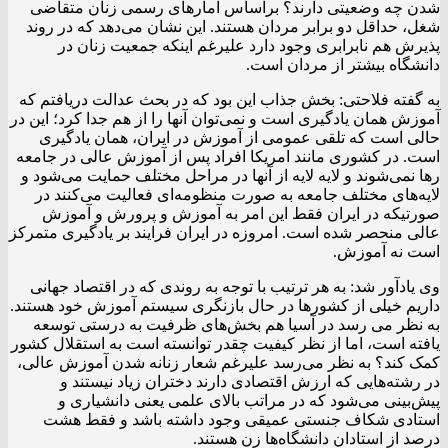
شدن چه وضعیتی دارند؟ براساس آمارهای رسمی زنان متقاضی
شغل، حداقل دو برابر مردان هستند. این نشان می‌دهد که در روند
پذیرش هم نابرابری وجود دارد علیرغم اینکه جمعیت زنان در
دانشگاه بیشتر از مردان است.
به گفته فلاحتی: بخش جذاب این بود که در بحث عدالت دریافتم که
آموزش همان یادگیری است و نمی‌توان آنها را از هم جدا کرد؛ این در
حالی است که تلقی عمومی از آموزش در ایران، همان یادگیری
است. در کشوری مانند امریکا افراد پس از آموزش عالی در جامعه
رها نمی‌شوند و لایه لایه از آنها در مراحل مختلف حمایت می‌شود و
لایه‌های مختلف جامعه به صورت منظومه‌ای فعالیت می‌کنند در
صورتیکه در ایران فقط این امر به آموزش و پرورش و آموزش
عالی منحصر شده است. امروزه در ایران فرایند بر یادگیری متمرکز
است نه آموزش.
وی یادآور شد: به هر ترتیب با توجه به روندی که در اقتصاد جهانی
داریم خیلی از کشورها در حال بازنگری سیستم آموزش خود هستند.
به نظر می رسد در آسیا هم بخش‌های ظرفیت به درستی توسعه
یافته است، اما از نظر کیفیت چقدر توانسته است به استقلال کشور
کمک کند؟ به نظر می‌رسد علیرغم شعار زنانه شدن آموزش عالی،
در رشته‌هایی که ارزش اقتصادی دارند دختران زیاد نیستند و
پیش‌بینی می‌شود که در مراتب بالای علمی یعنی دانشیاری و
استادی شکاف جنستی عمیقی وجود داشته باشد و فقط هشت
درصد از استادان دانشگاه‌ها زن هستند.