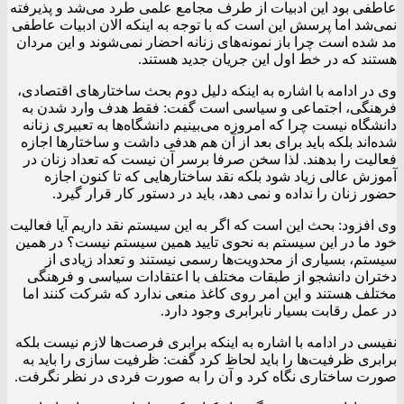
عاطفی بود این ادبیات از طرف مجامع علمی طرد می‌شد و پذیرفته
نمی‌شد اما پرسش این است که با توجه به اینکه الان ادبیات عاطفی
مد شده است چرا باز نمونه‌های زنانه احضار نمی‌شوند و این مردان
هستند که در خط اول این جریان جدید هستند.
وی در ادامه با اشاره به اینکه دلیل دوم بحث ساختارهای اقتصادی،
فرهنگی، اجتماعی و سیاسی است گفت: فقط هدف وارد شدن به
دانشگاه نیست چرا که امروزه می‌بینیم دانشگاه‌ها به تعبیری زنانه
شده‌اند بلکه باید برای بعد از آن هم هدفی داشت و ساختارها اجازه
فعالیت را بدهند. لذا سخن صرفا برسر آن نیست که تعداد زنان در
آموزش عالی زیاد شود بلکه نقد ساختارهایی که تا کنون اجازه
حضور زنان را نداده و نمی دهد، باید در دستور کار قرار گیرد.
وی افزود: بحث این است که اگر به این سیستم نقد داریم آیا فعالیت
خود ما در این سیستم به نحوی تایید همین سیستم نیست؟ در همین
سیستم، بسیاری از محدویت‌ها رسمی نیستند و تعداد زیادی از
دختران دانشجو از طبقات مختلف با اعتقادات سیاسی و فرهنگی
مختلف هستند و این امر روی کاغذ منعی ندارد که شرکت کنند اما
در عمل رقابت بسیار نابرابری وجود دارد.
نفیسی در ادامه با اشاره به اینکه برابری فرصت‌ها لازم نیست بلکه
برابری ظرفیت‌ها را باید لحاظ کرد گفت: ظرفیت سازی را باید به
صورت ساختاری نگاه کرد و آن را به صورت فردی در نظر نگرفت.