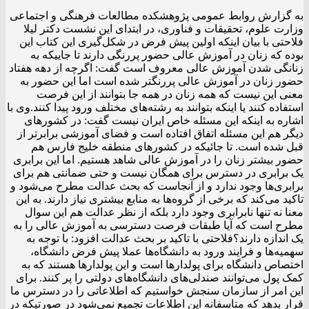
به گزارش روابط عمومی پژوهشکده مطالعات فرهنگی و اجتماعی
وزارت علوم، تحقیقات و فناوری، در ابتدای این نشست دکتر لیلا
فلاحتی با بیان اینکه اولین پیش فرض در شکل‌گیری این کتاب این
بوده که زنان در آموزش عالی حضور پررنگی دارند تا جاییکه به
زنانگی شدن آموزش عالی معروف است گفت: اگرچه از دهه هفتاد
حضور زنان در آموزش عالی پررنگتر شده است اما این حضور به
معنی این نیست که همه زنان در همه جا بتوانند از این فرصت
استفاده کنند یا اینکه بتوانند به رشته‌های مختلف ورود پیدا کنند.وی با
اشاره به اینکه این مسئله خاص ایران نیست گفت: در کشورهای
دیگر هم این مسئله اتفاق افتاده است و فضای آموزشی برابرتر از
قبل شده است. تا جائیکه در کشورهای منطقه خلیج فارس هم
حضور بیشتر زنان را در آموزش عالی شاهد هستیم. اما این برابری
یک برابری در دسترس برای همگان نیست و حتی ضمانتی هم برای
برابری‌ها وجود ندارد و از آنجاست که بحث عدالت مطرح می‌شود و
تاکید می‌کند که برخی از گروه‌ها به منابع بیشتری نیاز دارند. به این
معنا نه تنها نابرابری وجود دارد بلکه از نظر عدالت هم این سوال
مطرح است که آیا طبقات فرصت دسترسی به آموزش عالی را به
یک اندازه دارند؟فلاحتی با تاکید بر بحث عدالت افزود: با توجه به
سهمیه‌ها و فرایند ورود به دانشگاه‌ها عملا پیش فرض دانشگاه،
اختصاص دانشگاه برای پولدارها است و این پولدارها هستند که به
کمک پول می‌توانند صندلی‌های دانشگاه‌های دولتی را پر کنند. برای
این امر از سازمان سنجش خواستیم که اطلاعاتی را در دسترس ما
قرار بدهد که متاسفانه این اطلاعات تجمیع نمی‌شود در صورتیکه در