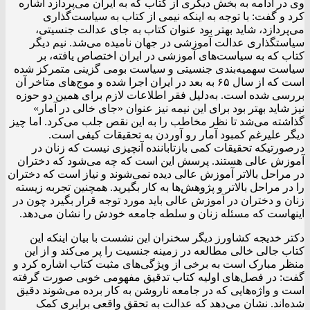
وی در ادامه به بخش دیگری از کتاب که به ایران می‌پردازد اشاره
کرد و گفت: با توجه به اینکه نیمی از کتاب به سیاست‌گذاری
می‌پردازد، شاید بهتر بود عنوان کتاب به جای عدالت جنسیتی،
سیاستگذاری عدالت آموزشی در جهان نامیده می‌شد. نیم دیگر
کتاب که به سیاست‌های آموزشی در ایران اختصاص یافته، بر
سیاست سهمیه‌بندی جنسیتی و سیاست بومی گزینی متمرکز شده
است که از سال ۶۵ به بعد در ایران اجرا شده و موج‌های متاخر آن
بررسی شده است. به‌دلیل فقر اطلاعات لازم برای همین دو حوزه
نیز شاید بهتر بود برای این نیمه نیز عنوان «جای خالی در آمار»
گذاشته می‌شد تا نظر مخاطب را به این نقص جلب می‌کرد. اما چیز
دیگر علیرغم کمبود آمار رو آوردن به تحقیقات کیفی است.
درصورتیکه تحقیقات کمی بازتاباننده آنچیزی نیست که زنان در
آموزش عالی هستند. پرسش این است که چه می‌شود که دختران
در مراحل بالاتر آموزش عالی دیده نمی‌شوند و نیاز است که دختران
را در مراحل بالاتر و پژوهش‌ها به کار بگیرید. همچنین تجربه زیسته
زنان و دختران در آموزش عالی باید مورد توجه قرار بگیرد چون در
اینهاست که مسئله زنان و سلطه جامعه خودش را نشان می‌دهد.
دکتر خدیجه کشاورز دیگر سخنران این نشست با بیان اینکه این
کتاب جالی خالی مطالعه در زمینه جنسیت را پر می‌کند و از این
منظر مبارک است به برخی از ویژگی‌های مثبت کتاب اشاره کرد و
گفت: در فصل‌های اولیه کتاب تدقیق مفهومی خوبی صورت گرفته
است و واژه‌هایی که در جامعه ناروشن به کار برده می‌شوند دقیق
شده‌اند. نشان می‌دهد که عدالت به تحقق واقعی برابری کمک