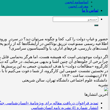
اساسنامه انجمن
معرفی انجمن
تماس با ما
حضور و غیابِ دولت را کی، کجا و چگونه می‌توان دید؟ در سردرِ ورودیِ
اطلاعیه رسمی ممنوعیت تزریق بوتاکس در آرایشگاه‌ها که از رادیو پخ
ایست‌های بازرسی، فرم‌های اداری، یا واکسیناسیون سراسری؟
اگر دولت موجودیتی است که همیشه هست، اما هرگز به‌تمامی قابل ر
چرا برخی از جلوه‌های آن چنین آشنا و بدیهی می‌نمایند، در حالی که د
کارگروه «مطالعات دولت» با هدف اندیشیدنِ جمعی به این پرسش‌ها و
در نخستین نشست عمومی این کارگروه، از شما دعوت می‌کنیم تا با م
۲۷ اردیبهشت، ساعت ۱۷:۳۰
دانشکده علوم اجتماعی دانشگاه تهران، سالن شریعتی
نشریه
آخرین انتشار‌ها
تمدید فراخوان دریافت مقاله برای ویژه‌نامۀ «انسان‌شناسی جن
انتشار شماره 41 نشریه نامه انسان‌شناسی