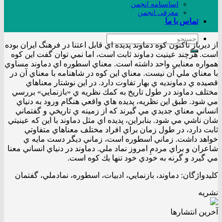
اساسنامه انجمن
معرفی انجمن
تماس با ما
از ديرباز تاكنون كوه دماوند پديده اي قابل اعتنا در فرهنگ ايران بوده
است. هرچند عينيت دماوند ثابت است، اما نمي توان گفت اين كوه
همواره معنايي واحد داشته است. معناي اسطوره اي دماوند مساوي
با معناي ملي آن نيست. معناي اين كوه در شاهنامه با معناي آن در
قصيده ي دماونديه ي بهار تفاوت دارد. در اين نوشتار معناهاي
مختلف دماوند در طول تاريخ به كمك نظريه ي «بازنمايي» بررسي
مي شود. طبق اين نظريه، پديده هاي واقعي هنگام ورود به دنياي
انساني معناي جديدي مي گيرند كه از زمينه ي تاريخي و گفتماني
شان ناشي مي شود. بنابراين، پديده اي مثل دماوند با اين كه عينيتي
ثابت دارد، در طول زمان براي افراد مختلف معناهاي متفاوتي
خواهد داشت. زماني اسطوره است، زماني ديگر دست مايه ي
شاعران و براي مردمِ امروز نماد ملي. دماوند در دنياي انساني معنا
مي گيرد و گرنه به خودي خود تنها يك كوه است.
کليدواژگان: دماوند، بازنمايي، ادبيات، اسطوره، نمادملي، گفتمان
نشریه
آخرین انتشار‌ها