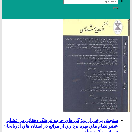
سنجش برخي از ويژگي هاي خرده فرهنگ دهقاني در عشاير
عضو نظام هاي بهره برداري از مراتع در استان هاي آذربايجان
شرقي و كردستان