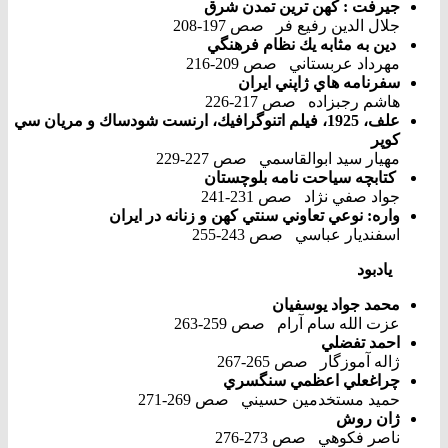
جيرفت : كهن ترين تمدن شرق
جلال الدين رفيع فر صص 197-208
دين به مثابه يك نظام فرهنگي
مهرداد عربستاني صص 209-216
سفرنامه هاي ژاپني ايران
هاشم رجبزاده صص 217-226
علف، 1925، فيلم اتنوگرافيك، ارنست شودساك و مريان سي
كوپر
مهيار سيد ابوالقاسمي صص 227-229
كتابچه سياحت نامه بلوچستان
جواد صفي نژاد صص 231-241
واره: نوعي تعاوني سنتي كهن و زنانه در ايران
اسفنديار عباسي صص 243-255
يادبود
محمد جواد يوسفيان
عزت الله سام آرام صص 259-263
احمد تفضلي
ژاله آموزگار صص 265-267
چراغعلي اعظمي سنگسري
حميد مستخدمين حسيني صص 269-271
ژان روش
ناصر فكوهي صص 273-276