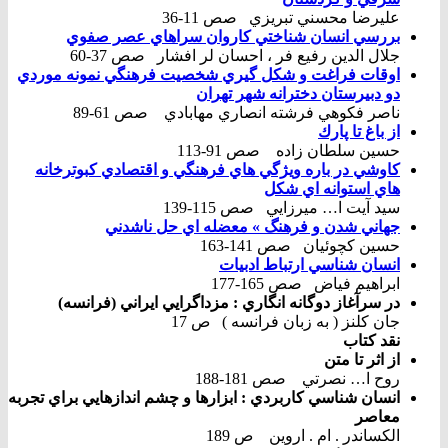
عليرضا محسني تبريزي صص 11-36
بررسي انسان شناختي كاروان سراهاي عصر صفوي
جلال الدين رفيع فر ، احسان لر افشار صص 37-60
اوقات فراغت و شكل گيري شخصيت فرهنگي نمونه موردي
دو دبيرستان دخترانه شهر تهران
ناصر فكوهي فرشته انصاري مهابادي صص 61-89
از باغ تا پارك
حسين سلطان زاده صص 91-113
كاوشي در باره ويژگي هاي فرهنگي و اقتصادي كبوترخانه
هاي استوانه اي شكل
سيد آيت ا… ميرزايي صص 115-139
جهاني شدن و فرهنگ » معضله اي حل ناشدني
حسين كچوئيان صص 141-163
انسان شناسي ارتباط ادبيات
ابراهيم فياض صص 165-177
در سرآغاز دوگانه انگاري : مزداگرايي ايراني (فرانسه)
جان كلنز ( به زبان فرانسه ) ص 17
نقد كتاب
از اثر تا متن
روح ا… نصرتي صص 181-188
انسان شناسي كاربردي : ابزارها و چشم اندازهايي براي تجربه
معاصر
الكساندر . ام . اروين ص 189