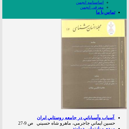
اساسنامه انجمن
معرفی انجمن
تماس با ما
آسياب وآسياباني در جامعه روستايي ايران
حسين ايماني جاجرمي، ماهرو شاه حسيني ص 9-27
مردم و بازنمايي دماوند