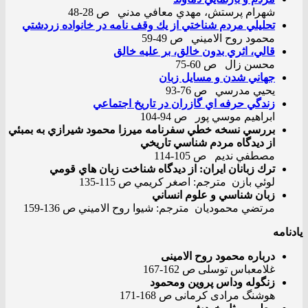
شهرام پرستش، مهدي معافي مدني ص 28-48
تحليلي مردم شناختي از يك وقف نامه در خانواده زردشتي
محمود روح الاميني ص 49-59
قالي، اثري بدون خالق، بر عليه خالق
محسن زال ص 60-75
جهاني شدن و مسايل زبان
يحيي مدرسي ص 76-93
زندگي حرفه اي گازران در تاريخ اجتماعي
ابراهيم موسي پور ص 94-104
بررسي نسخه خطي سفرنامه ميرزا محمود شيرازي به بمبئي
از ديدگاه مردم شناسي تاريخي
مصطفي نديم ص 105-114
ترك زبانان ايران: از ديدگاه شناخت زبان هاي قومي
لوئي بازن مترجم: اصغر كريمي ص 115-135
زبان شناسي و علوم انساني
مرتضي محموديان مترجم: شيوا روح الاميني ص 136-159
یادنامه
درباره محمود روح الامینی
غلامعباس توسلی ص 162-167
زنگوله وداس پروین ومحمود
هوشنگ مرادی کرمانی ص 168-171