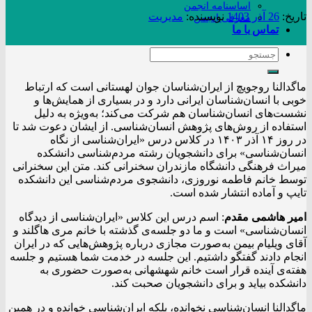
اساسنامه انجمن
تاریخ:
26 آذر 1403
نویسنده:
مدیریت
معرفی انجمن
تماس با ما
ماگدالنا روجویچ از ایران‌شناسان جوان لهستانی است که ارتباط
خوبی با انسان‌شناسان ایرانی دارد و در بسیاری از همایش‌ها و
نشست‌های انسان‌شناسان هم شرکت می‌کند؛ به‌ویژه به دلیل
استفاده از روش‌های پژوهش انسان‌شناسی. از ایشان دعوت شد تا
در روز ۱۴ آذر ۱۴۰۳ در کلاس درس «ایران‌شناسی از نگاه
انسان‌شناسی» برای دانشجویان رشته مردم‌شناسی دانشکده
میراث فرهنگی دانشگاه مازندران سخنرانی کند. متن این سخنرانی
توسط خانم فاطمه نوروزی، دانشجوی مردم‌شناسی این دانشکده
تایپ و آماده انتشار شده است.
امیر هاشمی مقدم
: اسم درس این کلاس «ایران‌شناسی از دیدگاه
انسان‌شناسی» است و ما دو جلسه‌ی گذشته با خانم مری هاگلند و
آقای ویلیام بیمن به‌صورت مجازی درباره پژوهش‌هایی که در ایران
انجام دادند گفتگو داشتیم. این جلسه در خدمت شما هستیم و جلسه
هفته‌ی آینده قرار است خانم شهشهانی به‌صورت حضوری به
دانشکده بیاید و برای دانشجویان صحبت کند.
ماگدالنا انسان‌شناسی نخوانده، بلکه ایران‌شناسی خوانده و در همین