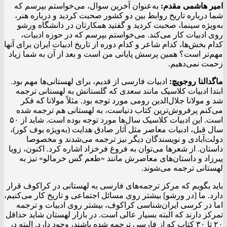
امیر هاشمی مقدم:
به‌عنوان آخرین سوال، می‌خواستم بپرسم که
شما درباره تاریخ روابط بین دو کشور صحبت کردید و درباره هنر،
به‌ویژه سینما، صحبت کردید و گفتید همکارتان در دانشگاه ورشو
روی ادبیات کار می‌کند. می‌خواستم بپرسم که در حوزه ادبیات،
کدام بخش‌ها، کدام شاعر و کدام دوره از تاریخ ادبیات ایران برای آنها
مهم‌تر است؟ همین پرسش پایانی من است و بعد از آن به شما زیاد
زحمت نمی‌دهیم.
ماگدالنا روجویچ:
ادبیات فارسی از قدیم، برای لهستانی‌ها مهم بود.
ابتدا ادبیات کلاسیک مانند سعدی که گلستانش به لهستانی ترجمه
شد و مولانا جلال‌الدین رومی مورد توجه بود. مثلاً مولانا که فکر
می‌کنم پرفروش‌ترین کتاب دنیاست، به لهستانی هم ترجمه شده
است. این ادبیات کلاسیک سال‌ها مورد توجه بوده است. شاید از ۵۰
سال قبل، ادبیات معاصر مثل آثار صادق هدایت (به‌ویژه بوف کور)،
دولت‌آبادی و نویسندگان دیگر نیز ترجمه می‌شدند و مخصوصا
داستان. از شعرها می‌توان به فروغ فرخزاد اشاره کرد. اکنون، زویا
پیرزاد و داستان‌های معاصرش مانند «طعم گس خرمالو» نیز به
لهستانی ترجمه می‌شوند.
باید بگویم که مرکز ترجمه‌های فارسی به لهستانی در کراکوف قرار
دارد. ما [در ورشو] بیشتر روی مسائل اجتماعی و تاریخ کار می‌کنیم،
اما در کرسی ایران‌شناسی کراکوف، بیشتر روی ادبیات و ترجمه
تمرکز دارند که البته بسیار عالی است. در بازار لهستان شاید حداقل
۲۰ تا ۳۰ کتاب که از فارسی ترجمه شده باشند، وجود دارد. البته در