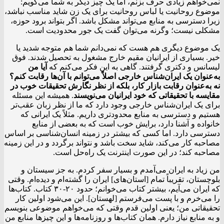
نمی‌خواهم زیادی حرف بزنم، اما یک چیز دیگر به شما می‌گویم:
موضوع روحانیت یا لباس روحانیت برای یک زن شاید مناسب نباشد،
زیرا دسترسی به منابع می‌تواند مشکل باشد. اگر بتواند برود حوزه،
مشکلی نیست؛ وگرنه می‌توان گفت یک جور محدودیت است.
یک موضوع دیگری هم هست که نمی‌دانم شما هم متوجه شدید یا
خیر. بسیاری از ایرانیان مقیم خارج مشغول به تحصیل شدند. فوق
لیسانس و دکتری گرفتند. گاهی به این فکر می‌کنم که
آیا من
به‌عنوان یک ایران‌شناس خارجی اصلاً می‌توانم با آن‌ها رقابت کنم؟
نه به‌عنوان رقابت بازار کار، بلکه از نظر نگارش تحقیقات خوب در
مقایسه با تحقیقاتی که خود ایرانیان می‌نویسند
. همیشه این مسئله
برای یک ایران‌شناس خارجی وجود دارد که ما از نظر زبان عقب‌تر
هستیم و دسترسی به منابع محدودتری داریم. مثلاً یک ایرانی که
خانواده و آشنا دارد، برایش خوب است که به بعضی از منابع
دسترسی دارد. اما کسی که بیشتر در زمینه انسان‌شناسی بر اساس
مصاحبه کار می‌کند، شاید سخت باشد و نتواند برگردد و در این زمینه
مصاحبه کند؛ در این صورت اینترنت یک راه‌حل است.
من زیاد به ایران می‌آمدم و بسیار سفر کردم. به جز سیستان و
بلوچستان، تقریباً تمام [استان‌های] ایران را گشته‌ام و دیده‌ام. وقتی
که ایران می‌آیم، بیشتر کتاب می‌خوانم؛ حدود ۲۰-۳۰ کتاب. کتاب‌ها
را می‌خرم و با پست می‌فرستم [لهستان]. این می‌شود اولین کار
تحقیقاتی من؛ یعنی اولین قدم وقتی که می‌خواهم موضوعی بنویسم
و به منابع نیاز دارم. همان کتاب‌ها و روزنامه‌ها و این چیزها منابع من