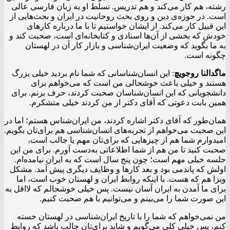
رشته، هم کار می‌کند و هم تدریس. تسلط او به زبان فارسی عالی
است. در حوزه‌ی دین و روی بحث روحانیت در ایران و بحث‌هایی از
این قبیل کار می‌کند. از ایشان خواستیم تا با ما درباره کارهای
خودش که بخشی از آن‌ها اسنادی و کتابخانه‌ای است، صحبت کند و
به ما بگوید که وضعیت ایران‌شناسی و بازار کار آن در لهستان
چگونه است.
ماگدالنا
روجویچ
: این انسان‌شناسانی که شما نام بردید خیلی بزرگ
هستند و خیلی باعث خوشحالی من است که می‌خواهم برای
دانشجویانی که این انسان‌شناسان صحبت کردند، حرف بزنم. برای
همین بابت دعوتی که آقای دکتر از من کردند خیلی متشکرم.
همان‌طور که آقای دکتر اشاره کردند، من ایران‌شناس هستم؛ اما در
این صحبت می‌خواهم از تجربه‌های انسان‌شناسی هم برای‌تان بگویم.
امیدوارم شما هم از چیزهایی که برای‌تان مهم یا جالب است،
صحبت کنید تا من هم از شما اطلاعاتی به‌دست آورم. برای من این
جلسه خیلی مهم است؛ چون پنج سال است که به ایران نیامده‌ام.
اولش که پاندمی بود و بعد کار‌ها و وظایف دیگری پیش آمد. مشکل
ویزا هم که هست. با اینکه روابط ایران و لهستان خوب است، اما
برای ما آمدن به ایران آسان نیست. پس خیلی خوشحالم که لااقل به
این صورت شما را می‌بینم و می‌توانیم با هم صحبت کنیم.
من نمی‌خواهم که شما را با تاریخ ایران‌شناسی در لهستان خسته
کنم، پس خیلی کلی می‌گویم و شاید برای‌تان جالب باشد که روابط