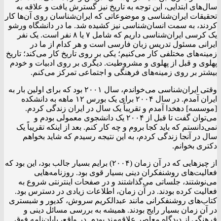
سال‌های ابتدایی، این توجه به تاریخ نیز گسترش یافت و علاقه به
تحقیقات ایران‌شناسی و موضوعاتی که ایران‌شناسان روی آن‌ها کار
کردند، به سمت انسان‌شناسی نیز کشیده شد. ما در دانشگاه ورشو
یک کرسی ایران‌شناسی داریم که شامل ۷ یا ۸ نفر است. یک نفر
ایرانی مسئول تدریس زبان فارسی است و هر کدام از ما در
زمینه‌های مختلفی کار می‌کنیم؛ یکی بر روی تاریخ کار می‌کند؛ تاریخ
پهلوی و قبل از پهلوی و مشروطیت. دیگری بر روی ادبیات و خودم
بیشتر بر روی زمینه‌های فرهنگی و اجتماعی تمرکز می‌کنم.
وقتی ایران‌شناسی می‌خواندم، سال ۲۰۰۱ بود که برای اولین بار به
ایران آمدم. در سال ۲۰۰۴ برای یک بورس ۱۲ ماهه به دانشکده
[موسسه] دهخدا آمدم و تقریباً یک سال در ایران زندگی کردم.
می‌توان گفت تا قبل از ۲۰۰۴ یک دانشجوی معمولی بودم و
نمی‌دانستم که باید کجا بروم و چه کار کنم. بعد از اینکه تقریباً یک
سال در آنجا زندگی کردم، به این نتیجه رسیدم که شاید بخواهم
دکتری بخوانم.
از چیزهایی که در آن زمان (۲۰۰۴) برایم بسیار جالب بود، این بود که
فعالیت‌های روشنفکران دینی بسیار قوی بود. روزنامه‌هایی
می‌نوشتند، جلساتی می‌گذاشتند و در صفحات اینترنتی شروع به
فعالیت کرده بودند. در آن زمان، اطلاعات زیادی در دسترس بود.
کتاب‌های روشنفکرانی مانند عبدالکریم سروش، کدیور و شبستری
در آن زمان بسیار رایج بودند. همیشه به بررسی مسائل دینی و
فرهنگی از دیدگاه معاصر علاقه‌مند بودم. در واقع، پایان‌نامه فوق