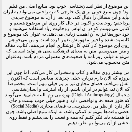
این موضوع از نظر انسان‌شناسی خوب بود. منابع اصلی من فیلم
بود؛ چون منبع خوبی برای یک خارجی که به راحتی نمی‌تواند به ایران
بیاید و این مسائل را دنبال کند، بود. بعد از آن، به موضوع جدیدی
پرداختم: روحانیت و اکنون در حال کار روی این موضوع هستم و
کتابی می‌نویسم که در آن لباس روحانیت زیاد استفاده می‌شود و
خود حوزه‌ها نیز به آن اهمیت زیادی می‌دهند. به عنوان یک موضوع و
کانسپت شده و اخیراً مفهومش تغییر کرده است و من می‌خواهم
روی این موضوع کار کنم. کار نوشتاری انجام می‌دهم. کتاب، مقاله
و متن می‌نویسم. متن به معنای فرهنگی، یعنی هر تولید انسانی که
می‌تواند فیلم، روزنامه یا صحبت‌های معمولی مردم باشد، به‌عنوان
متن محسوب می‌شود.
من بیشتر روی مقاله و کتاب و سخنرانی کار می‌کنم، اما چون این
پروژه که الان دارم درباره خیلی چیزهای معاصر است که اکنون
اتفاق می‌افتد، فضای مجازی نیز برایم خیلی مهم است. مخصوصاً
که الان نمی‌توانم در ایران باشم، از راه اینترنت و انسان‌شناسی
دیجیتال (Digital Anthropology) بهره می‌برم. البته خیلی‌ها می‌گویند
که هنوز ضعف‌ها و نواقصی دارد و هنوز خیلی خوب نیست و جای
کار دارد. از نظر من، دسترسی به فضای مجازی (Social Media)
بعضی وقت‌ها می‌تواند کمکی باشد، نه اینکه منبع اصلی باشد. چون
ما همیشه باید فکر کنیم که همه واقعیت را نمی‌بینیم و فقط روی
بخشی از آن می‌توانیم نظر بدهیم.