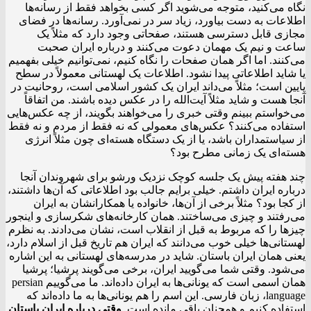
نگاه می‌کنید، متوجه می‌شوید اگر کسی بخواهد فقط از رسانه‌ها
اطلاعات به دست بیاورد، زیاد سر در نمی‌آورد. رسانه‌ها در فضای
مجازی قابل دسترسی هستند، صفحاتی وجود دارد که مثلاً یک
ساعت و نیم یک مهمان دعوت می‌کنند و درباره ایران صحبت
می‌کنند. اما اگر همان صفحات را نگاه کنیم، نمی‌توانیم خیلی بفهمیم
یا شاید اطلاعاتی پیدا نشود. اطلاعات یک لهستانی معمولاً در سطح
پایین است؛ مثلاً می‌داند ایران یک کشور اسلامی است، روحانیت در
آنجا هست و شاید مثلاً آیت‌الله را در عکس دیده باشند. من اتفاقاً
می‌خواستم ببینم وقتی خبری را می‌خواهند بگویند، از چه عکس‌هایی
استفاده می‌کنند؟ عکس‌های معمولی که نه فقط از مردم و نه فقط
از سیاستمداران باشد، یا از یک دستگاه هسته‌ای چون مثلاً انرژی
هسته‌ای یک زمانی مطرح بود؟
چند هفته پیش یک جلسه کوچک نزدیک ورشو برای شهروندان آنجا
درباره ایران داشتم. خیلی برایم جالب بود اطلاعاتی که آن‌ها داشتند،
از کجا بود؟ مثلاً برخی از آن‌ها، خانواده یا همکارانشان به ایران
می‌رفتند و چیزی می‌ساختند. همان کارخانه‌های شکرسازی و اینجور
چیزها را که مربوط به قبل از انقلاب است، نشان می‌دادند. به نظرم
لهستانی‌ها خیلی خوب می‌دانند که ایران هم تاریخ قبل از اسلام دارد،
یعنی همان ایران باستان. شاید در مدرسه‌های لهستانی به این اشاره
می‌شود. وقتی شما می‌گویید ایران، برخی می‌گویند پرشیا؛ پرشیا
همان اسمی است که یونانی‌ها به ایران داده‌اند. ما می‌گوییم persian
language، زبان فارسی. این اسم را هم یونانی‌ها به ما داده‌اند که
استفاده کنیم و همچنان باقی مانده است.
وقتی درباره ایران باستان