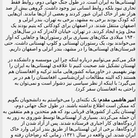
لهستانی‌ها به ایران است. در طول جنگ جهانی دوم، روابط فقط
تجاری نبود بلکه روابط انسانی نیز وجود داشت. گروهی بیش از صد
هزار نفر از خاک ایران عبور کردند و بعضی از آن‌ها ماندند. آن‌هایی
که کودک بودند برخی به مشهد، برخی به تهران، بندر انزلی و
اصفهان منتقل شدند. در اصفهان برای کودکانی که یتیم بودند یک
محل ویژه ایجاد کردند. در تهران، خیابان لاله‌زار که در سال‌های
۱۹۴۰ میلادی مکان‌های بسیاری برای رستوران‌ها و جاهایی که آواز
می‌خواندند بود، یک رستوران لهستانی و کلوپ لهستانی داشت. حتی
قبرستان‌های لهستانی‌ها را در مشهد، بندر انزلی و اصفهان داریم.
فکر می‌کنم می‌توانیم درباره اینکه چرا این موسسه و دانشکده در
لهستان تشکیل شد صحبت کنیم تا علاقه‌ی لهستانی‌ها به ایران را
بهتر بفهمیم. در خاورمیانه کشورهایی مانند ترکیه و افغانستان هم
هستند (که البته مطالعات ایران‌شناسی، افغانستان را هم در بر
می‌گیرد؛ با اینکه از نظر سیاسی نیز دشوار است و نمی‌توان به
راحتی به افغانستان سفر کرد).
امیر هاشمی مقدم:
یک نکته‌ای را می‌خواستم به دانشجویان بگویم
که ممکن است اطلاع نداشته باشند. در طول جنگ جهانی دوم،
لهستان یکی از کشورهای قربانی بود که هم متحدین و هم متفقین به
آن حمله می‌کردند. بسیاری از لهستانی‌ها توسط شوروی به زور به
اردوگاه‌های کار اجباری فرستاده شدند. پس از آزاد شدن از
اردوگاه‌ها، برخی از این لهستانی‌ها از طریق بندر انزلی وارد خاک
ایران شدند. این واقعه در سال ۱۳۲۱، زمانی که رضاخان رفته و