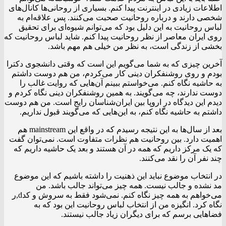
اطلاعات زیادی در اینترنت پیدا کنم. بسیاری از روحانی‌ها کانال‌های
شخصی دارند و درباره روحانیت صحبت می‌کنند. پس علاقه‌ام به
لباس روحانیت به این دلیل بود که می‌توانم شیوه‌ای برای تحقیق
روی ایران معاصر از نظر روحانیت پیدا کنم. شاید لباس روحانیت که
بخشی از زندگی است، به نظر من خیلی هم مهم باشد.
آخرین چیزی که به شما می‌گویم این است که وقتی دانشجوی دکترا
بودم و روی روشنفکران دینی کار می‌کردم، من هم دوست داشتم
به حاشیه نگاه کنم. می‌خواستم ببینم آن‌هایی که روایت غالب را
دوست ندارند، چه می‌گویند. به همین روشنفکران دینی نگاه کردم و
دیدم این دیدگاه در اروپا بین ایران‌شناسان رایج است. من هم دوست
داشتم به حاشیه نگاه کنم، به این‌هایی که می‌گویند قبول نداریم.
بعد از سال‌ها به این نتیجه رسیدم که در واقع این mainstream هم
اهمیت دارد. بین روحانیت هم نظرات متفاوت است. نمی‌توان گفت
که یک مرکز داریم که همه در آن هستند و بعد یک حاشیه داریم که
چند نفر آن را نقد می‌کنند.
در انتخاب موضوع نباید این ذهنیت را داشته باشیم که این موضوع
مد نشده و جالب نیست. همه چیز می‌تواند جالب باشد. من
می‌خواهم به همه چیز نگاه کنم. نمی‌شود فقط به سروش و کدd,ر
نگاه کرد. انگیزه من از انتخاب لباس روحانیت این بود که به
فضاهایی برسم که برای دیگران زیاد جالب نیستند.