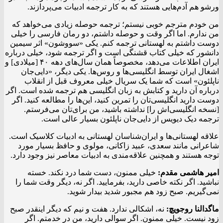
ورشو هم آدم‌هایی هستند که به کار ترجمه ادبیات می‌پردازند.
من خودم مترجم خوبی نیستم؛ ترجمه حوصله زیادی می‌خواهد که
من ندارم. اما اگر وقت و حوصله داشتم، دو رمان فارسی را خیلی
دوست داشتم به لهستانی ترجمه کنم. یکی «سووشون» اثر سیمین
دانشور که خیلی کتاب قشنگی است و اگر ترجمه شود، خیلی درباره
ایران اطلاعات می‌دهد، مخصوصاً همان سال‌های دهه ۴۰ [میلادی] و
اشغال ایران توسط انگلیسی‌ها و روس‌ها. یکی دیگر، «دایی‌جان
ناپلئون» است که شما یک سریال خیلی معروف قبل از انقلاب
درباره آن دارید و کتابش به زبان انگلیسی هم ترجمه شده است. اگر
دوست دارید انگلیسی‌تان را تمرین کنید، این‌ها را مطالعه کنید. اگر
[نسخه انگلیسی‌اش را] نداشته باشید، من برای‌تان می‌فرستم.
ترجمه دیک دیویس از دایی‌جان ناپلئون بسیار عالی است.
علاقه لهستانی‌ها و ایران‌شناسان لهستانی به ادبیات کلاسیک است.
شاعرانی مانند سعدی، عبید زاکانی، مولوی و حافظ بسیار مورد
توجه هستند و همچنین علاقه‌مندی به ادبیات معاصر نیز وجود دارد.
امیر هاشمی مقدم:
خیلی ممنون، دست شما درد نکند. خسته
نباشید. اگر نکته خاصی دارید، بفرمایید. اگر نه، دیگر وقت شما را
نمی‌گیریم. صبح زود هم مجبور شدید بیدار شوید.
ماگدالنا روجویچ:
نه، اشکالی ندارد. هفت و نیم که دیگر اینقدر صبح
زود نیست. خیلی ممنون. اگر سوالی دارید، من در خدمتم. اگر