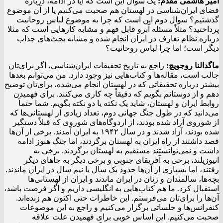
امیر هاشمی مقدم:
یک سوال این است که آیا در ادامه، درباره
فضای ایران‌شناسی در لهستان هم صحبت می‌کنیم یا از آن موضوع
گذشتیم؟ سوال دوم این است که چرا به موضوع لباس روحانیت
پرداختید؟ مثلاً مسئله آبرو قابل فهم و مشابه کارهایی است که مثلا
درباره نظام تعارف در ایران انجام شده و مشابه بحث‌های جذاب
دیگر است؛ اما چرا لباس روحانیت؟
ماگدالنا روجویچ:
راجع به تاریخ تحقیقات ایران‌شناسی، اگر برای‌تان
جالب است، مقاله‌ها و کتاب‌هایی نیز وجود دارد. من می‌توانم بعدها
بیشتر درباره تحقیقاتی که در لهستان انجام می‌شده، برای‌تان توضیح
دهم و از دوستانم بگویم که دقیقاً چه کاری می‌کنند. برای فهمیدن
روابط ایران و لهستان، شاید یک نکته یا دو نکته بگویم. شما حتماً
می‌دانید که در طول جنگ جهانی دوم، تعداد زیادی از لهستانی‌ها که
از شوروی آزاد شده بودند، از اردوگاه‌های شوروی که قبلاً دستگیر
شده بودند، آزاد شدند و در سال ۱۹۴۲ به ایران آمدند. برخی از آن‌ها
قصد داشتند از راه ایران به لهستان برگردند، اما جنگ هنوز ادامه
داشت و نمی‌توانستند مستقیم به لهستان برگردند. برخی به
انیوزیلند، برخی به آفریقای جنوبی و برخی دیگر به جاهای دیگر
رفتند، اما بسیاری از آن‌ها حدود یک سال یا نیم سال در ایران ماندند.
بچه‌ها، سالمندان و زنان در ایران ماندند و ایران از لهستانی‌ها
استقبال کرد. ما هم کتاب‌هایی به انگلیسی داریم و اگر فرصت باشد،
آن‌ها را برای‌تان می‌فرستم. این خاطرات حتی اکنون هم زنده‌اند.
کنفرانس‌ها و جلساتی برگزار می‌کنیم و راجع به این موضوعات
صحبت می‌کنیم. این اساس خوبی برای فهمیدن علت علاقه