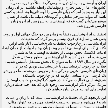
ایران و لهستان به زمان دیرینه برمی‌گردد. مثلاً در دوره صفویه،
کشورهای ما از نظر تجاری و دیپلماتیک رابطه داشتند. در آن زمان
این نیاز به وجود آمد که زبان فارسی را لهستانی‌ها بشناسند و کسی
باشد که بتواند مترجم شاهان و گروه‌های دیپلماتیک باشد. از همان
موقع می‌توان گفت علاقه لهستانی‌ها به سرزمین ایران و زبان
فارسی شروع شد.
تحقیقات ایران‌شناسی دقیقاً به زمان بین دو جنگ جهانی اول و دوم،
یعنی همان سال‌های قرن بیستم برمی‌گردد که تحقیقات
ایران‌شناسی در چارچوب تحقیقات شرق‌شناسی آغاز شد. اولین
نکته‌ای که برای لهستانی‌ها مهم بود، زبان بود و ادبیات. از همان ابتدا،
ادبیات کلاسیک بخش مهمی از تحقیقات لهستانی‌ها به شمار
می‌رفت، اما طول کشید تا ایران‌شناسی به‌طور مستقل شکل
بگیرد. در سال ۱۹۹۷، ما به‌عنوان یک بخش مستقل تأسیس شدیم؛
قبلاً در چارچوب ترک‌شناسی یا عرب‌شناسی بودیم که در آن،
زبان‌های فارسی، عربی و ترکی با هم تدریس می‌شدند. ما در ورشو،
یک کرسی ایران‌شناسی داریم که در چارچوب دانشکده
شرق‌شناسی فعالیت می‌کند. در شهر کراکوف، در جنوب لهستان،
نیز یک مرکز دیگر ایران‌شناسی وجود دارد که بعداً چند جمله درباره
تفاوت‌های این دو مرکز بیان خواهم کرد.
این تاریخچه کوتاه تحقیقات ایران‌شناسی است که با زبان و ادبیات
شروع می‌شود و سپس به سمت فلسفه می‌رود. به عنوان مثال،
فلسفه و متون ابن سینا در لهستان تدریس و ترجمه می‌شدند. در