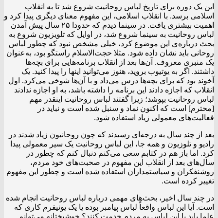
این یک دوره برای تاریخ لباس روحانیت شروع شد تا به انقلاب
اسلامی برسد. با انقلاب اسلامی، این مفهوم معنای دیگری پیدا کرد و
اهمیت بیشتری یافت. در سینما دیدم که حدودا ۲۵ سال پیش آمدن
لباس روحانیت به سینما شروع شد، در اوایل که تلویزیون شروع به
بحث درباره‌ی این موضوع کرد، خیلی مشخص نبود که چطور لباس
روحانی باید نشان داده شود. مثلا حجت‌الاسلام راستگو بود، به‌عنوان
یک منبری معروف. آن‌ها بعد از انقلاب برنامه‌هایی برای بچه‌ها
داشتند. اگر به یوتیوب بروید، هنوز می‌توانید اینها را پیدا کنید. یک
آخوند بود که برای بچه‌ها درس می‌داد و با آن‌ها شوخی می‌کرد. اول
انقلاب که اجازه دادند این برنامه را داشته باشد، به او اجازه ندادند
لباس روحانیت بپوشد؛ زیرا گفتند لباس روحانیت اینقدر مهم
[محترم] است که اکنون نماد و سنبل شده است و نباید در
فعالیت‌های معمولی زیاد استفاده شود.
بعد از چند سال به درجه‌ای رسیدند که چون روحانیون زیاد شدند در
رادیو و تلوزیون و همه‌ جا، این لباس روحانیت یک سیر معمولی پیدا
کرد. اما باز هم در کتابم سعی می‌کنم دنبال کنم که چطور در
سال‌های بعد از انقلاب این مفهوم در صحبت‌های خود مردم،
روشنفکران و سیاستمداران استفاده شده است و چطور این مفهوم
تغییر کرده است.
در چند سال اخیر، بحث‌های مهمی درباره لباس روحانیت انجام شده
است. آیا این لباس واقعاً لباس پیامبر بوده یا یک یونیفرم کاری که
علما باید با این لباس به مردم خدمت کنند؟ خوشبختانه می‌توانم