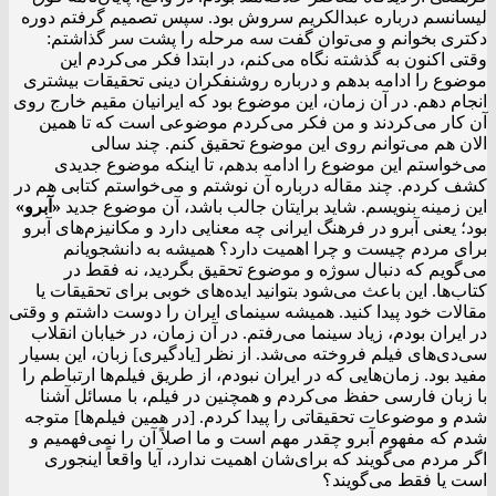
لیسانسم درباره عبدالکریم سروش بود. سپس تصمیم گرفتم دوره
دکتری بخوانم و می‌توان گفت سه مرحله را پشت سر گذاشتم:
وقتی اکنون به گذشته نگاه می‌کنم، در ابتدا فکر می‌کردم این
موضوع را ادامه بدهم و درباره روشنفکران دینی تحقیقات بیشتری
انجام دهم. در آن زمان، این موضوع بود که ایرانیان مقیم خارج روی
آن کار می‌کردند و من فکر می‌کردم موضوعی است که تا همین
الان هم می‌توانم روی این موضوع تحقیق کنم. چند سالی
می‌خواستم این موضوع را ادامه بدهم، تا اینکه موضوع جدیدی
کشف کردم. چند مقاله درباره آن نوشتم و می‌خواستم کتابی هم در
این زمینه بنویسم. شاید برایتان جالب باشد، آن موضوع جدید
«آبرو»
بود؛ یعنی آبرو در فرهنگ ایرانی چه معنایی دارد و مکانیزم‌های آبرو
برای مردم چیست و چرا اهمیت دارد؟ همیشه به دانشجویانم
می‌گویم که دنبال سوژه و موضوع تحقیق بگردید، نه فقط در
کتاب‌ها. این باعث می‌شود بتوانید ایده‌های خوبی برای تحقیقات یا
مقالات خود پیدا کنید. همیشه سینمای ایران را دوست داشتم و وقتی
در ایران بودم، زیاد سینما می‌رفتم. در آن زمان، در خیابان انقلاب
سی‌دی‌های فیلم فروخته می‌شد. از نظر [یادگیری] زبان، این بسیار
مفید بود. زمان‌هایی که در ایران نبودم، از طریق فیلم‌ها ارتباطم را
با زبان فارسی حفظ می‌کردم و همچنین در فیلم، با مسائل آشنا
شدم و موضوعات تحقیقاتی را پیدا کردم. [در همین فیلم‌ها] متوجه
شدم که مفهوم آبرو چقدر مهم است و ما اصلاً آن را نمی‌فهمیم و
اگر مردم می‌گویند که برای‌‌شان اهمیت ندارد، آیا واقعاً اینجوری
است یا فقط می‌گویند؟