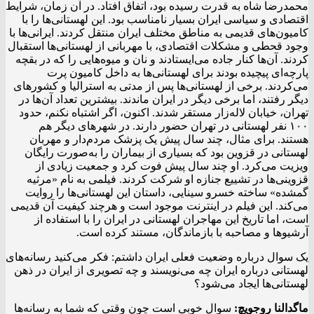
محمدرضا شاه به قدرت رسیده بود، اتفاق افتاد. در آن زمان، شرایط
اقتصادی و سیاسی ایران بسیار نامناسب بود. این لهستانی‌ها را با
کامیون‌های قدیمی به مناطق مختلف ایران منتقل کردند. ایرانی‌ها با
وجود قحطی و مشکلات اقتصادی، با مهربانی از لهستانی‌ها استقبال
کردند. آن‌ها کنار جاده می‌ایستادند و نان و میوه‌هایی را که در بقچه
پارچه‌ای پیچیده بودند برای لهستانی‌ها به داخل کامیون پرت
می‌کردند. برخی از لهستانی‌ها پس از مدتی به استرالیا و کشورهای
دیگر رفتند، اما برخی دیگر در ایران ماندند. بیشترین تعداد آن‌ها در
تهران، خیابان لاله‌زار مستقر شدند. اکنون، اگر اشتباه نکنم، حدود
۱۰۰ نفر لهستانی در تهران حضور دارند. در شهرهای دیگر هم
هستند. برای مثال، چند سال پیش یک پزشک مردم‌دار و مهربان
لهستانی در قزوین بود که بسیاری از بیماران را به‌صورت رایگان
ویزیت می‌کرد. او چند سال پیش فوت کرد و جمعیت زیادی از
قزوینی‌ها در تشییع جنازه او شرکت کردند. فیلمی به نام «مرثیه
گمشده» ساخته خسرو سینایی، داستان این لهستانی‌ها را روایت
می‌کند. این فیلم در اینترنت موجود است و هرچند کیفیت آن قدیمی
است، اما تاریخ این مهاجران لهستانی در ایران را با استفاده از
آرشیوها و مصاحبه با بازماندگان، مستند کرده است.
یک سوال درباره وضعیت فعلی ایران داشتم: فکر می‌کنید رسانه‌های
لهستانی درباره ایران چه می‌نویسند و چه تصویری از ایران در ذهن
لهستانی‌ها ایجاد می‌شود؟
ماگدالنا روجویچ:
سوال خوبی است چون وقتی که شما به رسانه‌ها