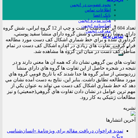
نحوه عضویت در انجمن
اطلاعات تماس
بانک اعضا
هیأت مدیره انجمن
اساسنامه انجمن
تعداد 604 اثر كف دست راست و چپ از 12 گروه ايراني، شش گروه
معرفی انجمن
داراي منشأ زردپوستي و شش گروه داراي منشأ سفيد پوستي،
تماس با ما
گردآوري شده و براي خط شماري اشكال كف دست مورد مطالعه
قرار گرفت. تفاوت هاي زيادي در اندازه اشكال كف دست در تمام
مناطق كف دست در ميان اين گروه ها مشاهده شد.
تفاوت هاي بين گروهي نشان داد كه همه آن ها معني دارند و در
نتيجه در شجره حاصل از اين تفاوت ها گروه هاي داراي منشأ
زردپوستي از ساير گروه ها جدا شدند كه با تاريخ قومي گروه هاي
مورد مطالعه تطابق داشت. بنابر اين، نتايج به دست آمده نشان مي
دهد كه خط شماري اشكال كف دست مي تواند به عنوان يكي از
مهم ترين عوامل در نشان دادن تفاوت هاي گروهي(جمعيتي) و نيز
مطالعات ژنتيكي به كار رود.
نشریه
آخرین انتشار‌ها
تمدید فراخوان دریافت مقاله برای ویژه‌نامۀ «انسان‌شناسی
جنگ»