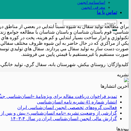
اساسنامه انجمن
معرفی انجمن
تماس با ما
براي مطالعه توليد سفال به شيوه نسبتاً ابتدايي در بعضي از مناطق
شناسي، قوم باستان شناسان و باستان شناسان با مطالعه جوامع زند
تكنولوژي و ابزار ساخت بسيار ابتدايي و كم هزينه، پخت در كوره هاي باز
يكي از مراكزي كه در حال حاضر به اين شيوه ظروف مختلف سفالي توليد 
صورت دست ساز به توليد سفال مي پردازند. سفال هاي توليدي توسط آنان
صورت مستقيم يا غيرمستقيم با قيمتي پايين مي فروشند.
کليدواژگان: روستاي بيكش، شهرستان بانه، سفال گري، توليد خانگي
نشریه
آخرین انتشار‌ها
تمدید فراخوان دریافت مقاله برای ویژه‌نامۀ «انسان‌شناسی جن
انتشار شماره 41 نشریه نامه انسان‌شناسی
فعالیت گروه‌های تخصصی انجمن انسان‌شناسی ایران
گزارشی از وضعیت نشریه «نامه انسان‌شناسی» پیش و پس از 
گزارش مالی انجمن انسان‌شناسی ایران در سال ۴-۱۴۰۳
پیوندها