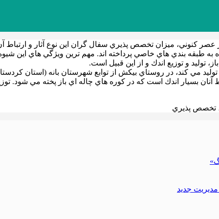
 در عصر كنوني، ميزان تخصص پذيري سفال گران اين نوع آثار و ارتباط
ه به طبقه بندي هاي خاصي پرداخته اند. مهم ترين ويژگي هاي اين 
، توليد و توزيع اندك و از اين قبيل است.
مي كند، در روستاي بيكش از توابع شهرستان بانه (استان كردستان) قرار
 بسيار اندك است كه در كوره هاي چاله اي باز پخته مي شود. توزيع اي
، تخصص پذيري
گ»
مدیریت جدید