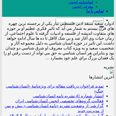
اساسنامه انجمن
معرفی انجمن
تماس با ما
ادوارد سعيد منتقد ادبي فلسطني تبار يکي از برجسته ترين چهره
هاي قرن بيستم به شمار مي آيد که تاثير فکري عظيم او بر حوزه
هاي متفاوت انديشه از فلسفه و ادبيات گرفته تا علوم اجتماعي، از
زمان حيات وي آغاز شد و بي شک لااقل تا ده ها سال ادامه خواهد
داشت. اين تاثير در حوزه انسان شناسي به دليل مجموعه آثار و
شخصيت سعيد و به ويژه کتاب معروف او شرق شناسي دو چندان
بود و بنابراين هر انسان شناسي به حق مي تواند از دست رفتن او را
يک فقدان بزرگ براي علم خود بشمارد …
نشریه
آخرین انتشار‌ها
تمدید فراخوان دریافت مقاله برای ویژه‌نامۀ «انسان‌شناسی
جنگ»
انتشار شماره 41 نشریه نامه انسان‌شناسی
فعالیت گروه‌های تخصصی انجمن انسان‌شناسی ایران
گزارشی از وضعیت نشریه «نامه انسان‌شناسی» پیش و پس
از مدیریت جدید
گزارش مالی انجمن انسان‌شناسی ایران در سال ۴-۱۴۰۳