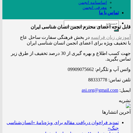
اساسنامه انجمن
معرفی انجمن
تماس با ما
قابل توجه اعضای محترم انجمن انسان شناسی ایران
آموزش زبان فرانسه
در بخش فرهنگی سفارت ساحل عاج
با تخفیف ویژه برای اعضای انجمن انسان شناسی ایران
جهت کسب اطلاع و بهره گیری از 30 درصد تخفیف از طرق زیر
تماس بگیرید.
واتس آپ و تلگرام: 09909075662
تلفن تماس: 88333778
ایمیل:
asi.org@gmail.com
نشریه
آخرین انتشار‌ها
تمدید فراخوان دریافت مقاله برای ویژه‌نامۀ «انسان‌شناسی
جنگ»