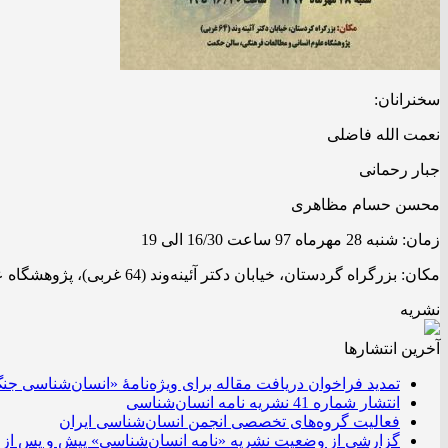
سخنرانان:
نعمت الله فاضلی
جبار رحمانی
محسن حسام مظاهری
زمان: شنبه 28 مهرماه 97 ساعت 16/30 الی 19
مکان: بزرگراه گردستان، خیابان دکتر آئینه‌وند (64 غربی)، پژوهشگاه علوم انسانی و مطالعات فرهنگی، سالن حکمت
نشریه
آخرین انتشار‌ها
تمدید فراخوان دریافت مقاله برای ویژه‌نامۀ «انسان‌شناسی جن
انتشار شماره 41 نشریه نامه انسان‌شناسی
فعالیت گروه‌های تخصصی انجمن انسان‌شناسی ایران
گزارشی از وضعیت نشریه «نامه انسان‌شناسی» پیش و پس از 